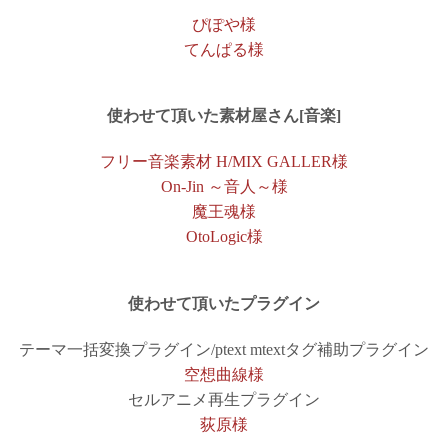
ぴぽや様
てんぱる様
使わせて頂いた素材屋さん[音楽]
フリー音楽素材 H/MIX GALLER様
On-Jin ～音人～様
魔王魂様
OtoLogic様
使わせて頂いたプラグイン
テーマ一括変換プラグイン/ptext mtextタグ補助プラグイン
空想曲線様
セルアニメ再生プラグイン
荻原様