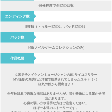
60分程度で全END回収
エンディング数
8種類（トゥルーEND2、バッドEND6）
バッジ数
3個(ノベルゲームコレクションのみ)
作品概要
女装男子とイケメンミュージシャンのBLサイコスリラー
MV撮影の為訪れた洋館で監禁されてしまったユキト（♂）
狂気の館から脱出せよ！
全年齢対象で過激な描写はありませんが、音や映像による驚かせ演
出があります。
心臓の弱い方や苦手な方はご注意ください。
ほぼ一本道のストーリーです。