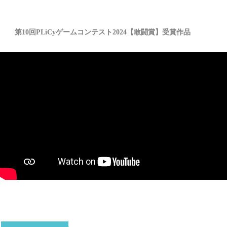
第10回PLiCyゲームコンテスト2024【敢闘賞】受賞作品