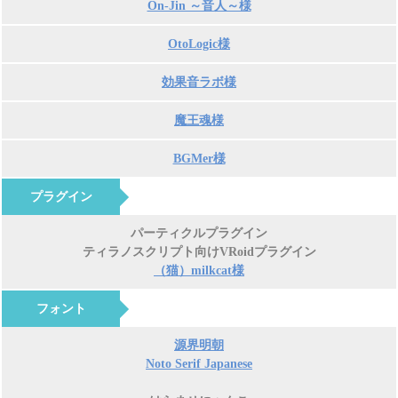
On-Jin ～音人～様
OtoLogic様
効果音ラボ様
魔王魂様
BGMer様
プラグイン
パーティクルプラグイン
ティラノスクリプト向けVRoidプラグイン
（猫）milkcat様
フォント
源界明朝
Noto Serif Japanese