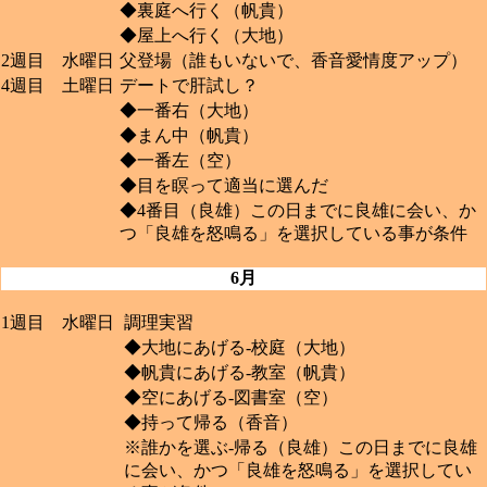
◆裏庭へ行く（帆貴）
◆屋上へ行く（大地）
2週目 水曜日
父登場（誰もいないで、香音愛情度アップ）
4週目 土曜日
デートで肝試し？
◆一番右（大地）
◆まん中（帆貴）
◆一番左（空）
◆目を瞑って適当に選んだ
◆4番目（良雄）この日までに良雄に会い、か
つ「良雄を怒鳴る」を選択している事が条件
6月
1週目 水曜日
調理実習
◆大地にあげる-校庭（大地）
◆帆貴にあげる-教室（帆貴）
◆空にあげる-図書室（空）
◆持って帰る（香音）
※誰かを選ぶ-帰る（良雄）この日までに良雄
に会い、かつ「良雄を怒鳴る」を選択してい