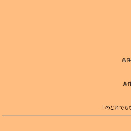
条件
条
上のどれでも