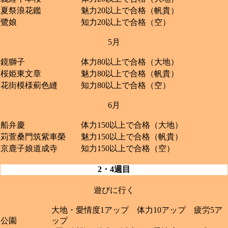
夏祭浪花鑑
魅力20以上で合格（帆貴）
鷺娘
知力20以上で合格（空）
5月
鏡獅子
体力80以上で合格（大地）
桜姫東文章
魅力80以上で合格（帆貴）
花街模様薊色縫
知力80以上で合格（空）
6月
船弁慶
体力150以上で合格（大地）
苅萱桑門筑紫車榮
魅力150以上で合格（帆貴）
京鹿子娘道成寺
知力150以上で合格（空）
2・4週目
遊びに行く
大地・愛情度1アップ 体力10アップ 疲労5ア
公園
ップ